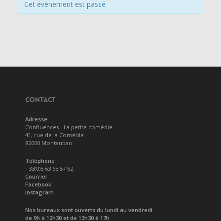
Cet évènement est passé
CONTACT
Adresse
Confluences - La petite comédie
41, rue de la Comédie
82000 Montauban
Téléphone
+33(0)5 63 63 57 62
Courriel
Facebook
Instagram
Nos bureaux sont ouverts du lundi au vendredi
de 9h à 12h30 et de 13h30 à 17h