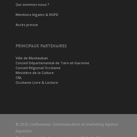
Qui sommes-nous ?
Mentions légales & RGPD
Accès presse
PRINCIPAUX PARTENAIRES
Ville de Montauban
Conseil Départemental de Tarn-et-Garonne
Conseil Régional Occitanie
Ministère de la Culture
CNL
Occitanie Livre & Lecture
© 2026 Confluences. Communication et marketing
Agence
Kujundzic