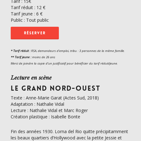
Tarif :
15€
Tarif réduit : 12 €
Tarif jeune : 6 €
Public : Tout public
RÉSERVER
* Tarif réduit :
RSA, demandeurs d’emploi, tribu : 3 personnes de la même famille.
** Tarif jeune :
moins de 26 ans
Merci de joindre la copie d’
un justificatif pour
bénéficier du tarif réduit/
jeune.
Lecture en scène
LE GRAND NORD-OUEST
Texte : Anne-Marie Garat (Actes Sud, 2018)
Adaptation : Nathalie Vidal
Lecture : Nathalie Vidal et Marc Roger
Création plastique : Isabelle Bonte
Fin des années 1930. Lorna del Rio quitte précipitamment
les beaux quartiers d’Hollywood avec la petite Jessie et