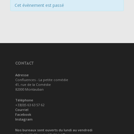
Cet évènement est passé
CONTACT
Adresse
Confluences - La petite comédie
41, rue de la Comédie
82000 Montauban
Téléphone
+33(0)5 63 63 57 62
Courriel
Facebook
Instagram
Nos bureaux sont ouverts du lundi au vendredi