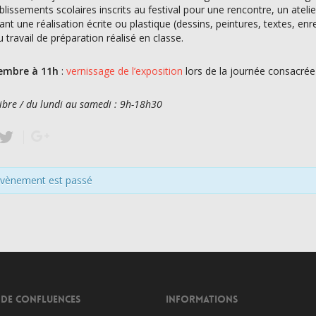
blissements scolaires inscrits au festival pour une rencontre, un atelier
ant une réalisation écrite ou plastique (dessins, peintures, textes, enr
u travail de préparation réalisé en classe.
embre à 11h
:
vernissage de l’exposition
lors de la journée consacrée 
libre / du lundi au samedi : 9h-18h30
évènement est passé
 DE CONFLUENCES
INFORMATIONS