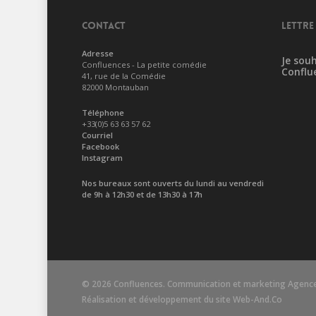
CONTACT
LETTRE
Adresse
Je souh
Confluences - La petite comédie
Conflu
41, rue de la Comédie
82000 Montauban
Téléphone
+33(0)5 63 63 57 62
Courriel
Facebook
Instagram
Nos bureaux sont ouverts du lundi au vendredi
de 9h à 12h30 et de 13h30 à 17h
© 2026 Confluences. Communication et marketing
Agence
Réalisation et développement du site
Web-And.Co