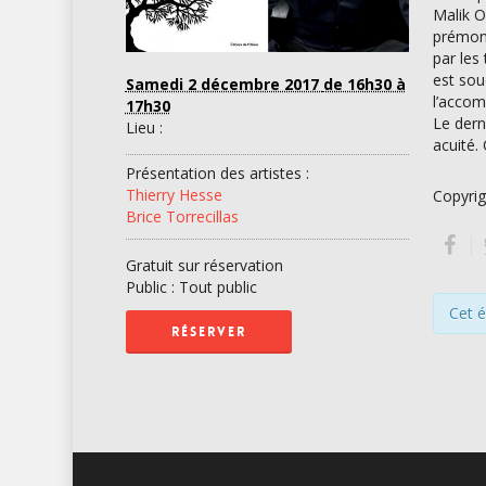
Malik O
prémoni
par les
est sou
Samedi 2 décembre 2017
de 16h30 à
l’accom
17h30
Le dern
Lieu :
acuité.
Présentation des artistes :
Thierry Hesse
Copyrig
Brice Torrecillas
Gratuit sur réservation
Public : Tout public
Cet 
RÉSERVER