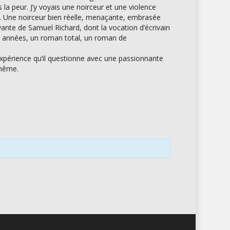
la peur. J’y voyais une noirceur et une violence
re. Une noirceur bien réelle, menaçante, embrasée
vante de Samuel Richard, dont la vocation d’écrivain
des années, un roman total, un roman de
xpérience qu’il questionne avec une passionnante
-même.