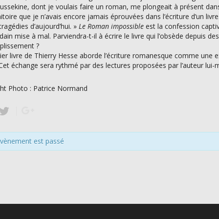
ussekine, dont je voulais faire un roman, me plongeait à présent dans 
toire que je n’avais encore jamais éprouvées dans l’écriture d’un liv
 tragédies d’aujourd’hui. »
Le Roman impossible
est la confession capti
dain mise à mal. Parviendra-t-il à écrire le livre qui l’obsède depuis 
plissement ?
ier livre de Thierry Hesse aborde l’écriture romanesque comme une e
 Cet échange sera rythmé par des lectures proposées par l’auteur lui
ht Photo : Patrice Normand
évènement est passé