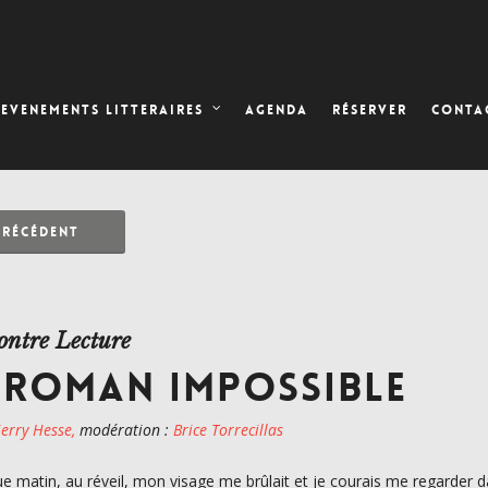
AGENDA
RÉSERVER
EVENEMENTS LITTERAIRES
CONTA
PRÉCÉDENT
ontre Lecture
 ROMAN IMPOSSIBLE
ierry Hesse,
modération :
Brice Torrecillas
e matin, au réveil, mon visage me brûlait et je courais me regarder dans