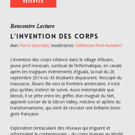
RÉSERVER
Rencontre Lecture
L’INVENTION DES CORPS
Avec
Pierre Ducrozet
, modération:
Catherine Pont-Humbert
L’invention des corps s’élance dans le sillage d’Álvaro,
jeune prof mexicain, surdoué de l’informatique, en cavale
après les tragiques événements d’Iguala, la nuit du 26
septembre 2014 où 43 étudiants disparurent. Rescapé du
massacre, Álvaro file vers la frontière américaine, il n’est
plus qu’élan, instinct de survie. Aussi indomptable que
blessé, il se jette entre les griffes d’un magnat du Net,
apprenti sorcier de la Silicon Valley, mécène et apôtre du
transhumanisme, qui vient de recruter une brillante biolo-
giste française.
Exploration tentaculaire des réseaux qui irriguent et
reformulent le contemporain – du corps humain au World