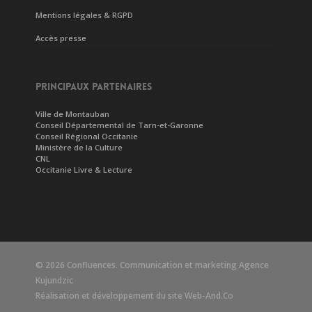
Mentions légales & RGPD
Accès presse
PRINCIPAUX PARTENAIRES
Ville de Montauban
Conseil Départemental de Tarn-et-Garonne
Conseil Régional Occitanie
Ministère de la Culture
CNL
Occitanie Livre & Lecture
© 2026 Confluences. Communication et marketing
Agence
Kujundzic
Réalisation et développement du site
Web-And.Co