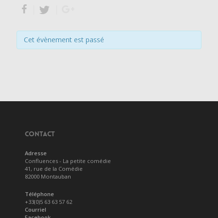
Cet évènement est passé
CONTACT
Adresse
Confluences - La petite comédie
41, rue de la Comédie
82000 Montauban
Téléphone
+33(0)5 63 63 57 62
Courriel
Facebook