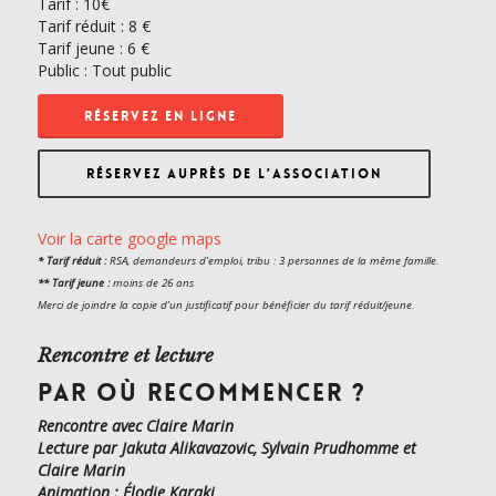
Tarif :
10€
Tarif réduit : 8 €
Tarif jeune : 6 €
Public : Tout public
RÉSERVEZ EN LIGNE
RÉSERVEZ AUPRÈS DE L’ASSOCIATION
Voir la carte google maps
* Tarif réduit :
RSA, demandeurs d’emploi, tribu : 3 personnes de la même famille.
** Tarif jeune :
moins de 26 ans
Merci de joindre la copie d’
un justificatif pour
bénéficier du tarif réduit/
jeune.
Rencontre et lecture
PAR OÙ RECOMMENCER ?
Rencontre avec Claire Marin
Lecture par Jakuta Alikavazovic, Sylvain Prudhomme et
Claire Marin
Animation : Élodie Karaki