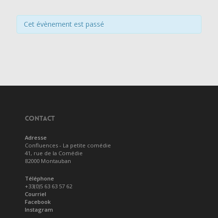
Cet évènement est passé
CONTACT
Adresse
Confluences - La petite comédie
41, rue de la Comédie
82000 Montauban
Téléphone
+33(0)5 63 63 57 62
Courriel
Facebook
Instagram