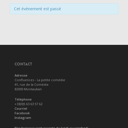
Cet évènement est passé
CONTACT
Adresse
Confluences - La petite comédie
41, rue de la Comédie
82000 Montauban
Téléphone
+33(0)5 63 63 57 62
Courriel
Facebook
Instagram
Nos bureaux sont ouverts du lundi au vendredi