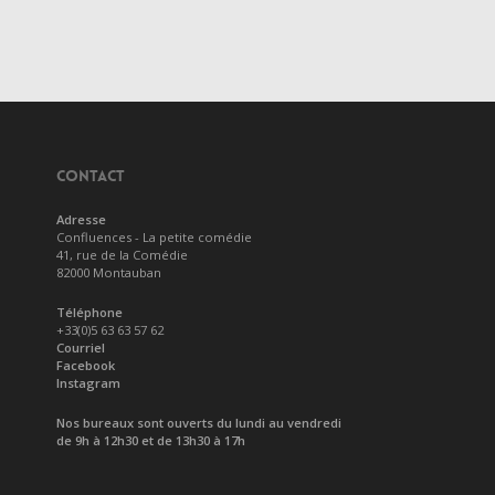
CONTACT
Adresse
Confluences - La petite comédie
41, rue de la Comédie
82000 Montauban
Téléphone
+33(0)5 63 63 57 62
Courriel
Facebook
Instagram
Nos bureaux sont ouverts du lundi au vendredi
de 9h à 12h30 et de 13h30 à 17h