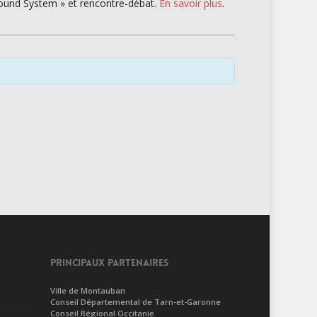
 Sound System » et rencontre-débat.
En savoir plus
.
PRINCIPAUX PARTENAIRES
Ville de Montauban
Conseil Départemental de Tarn-et-Garonne
Conseil Régional Occitanie