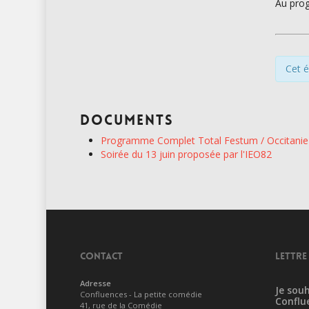
Au prog
Cet 
Documents
Programme Complet Total Festum / Occitanie 
Soirée du 13 juin proposée par l'IEO82
CONTACT
LETTRE
Adresse
Je souh
Confluences - La petite comédie
Conflu
41, rue de la Comédie