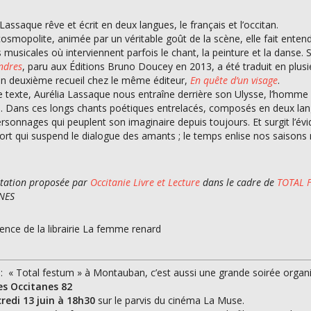
 Lassaque rêve et écrit en deux langues, le français et l’occitan.
osmopolite, animée par un véritable goût de la scène, elle fait enten
s musicales où interviennent parfois le chant, la peinture et la danse.
ndres
, paru aux Éditions Bruno Doucey en 2013, a été traduit en plusi
un deuxième recueil chez le même éditeur,
En quête d’un visage
.
 texte, Aurélia Lassaque nous entraîne derrière son Ulysse, l’homme 
 Dans ces longs chants poétiques entrelacés, composés en deux langues
rsonnages qui peuplent son imaginaire depuis toujours. Et surgit l’évi
ort qui suspend le dialogue des amants ; le temps enlise nos saisons 
tation proposée par
Occitanie Livre et Lecture
dans le cadre de
TOTAL 
NES
ence de la librairie La femme renard
: « Total festum » à Montauban, c’est aussi une grande soirée organis
es Occitanes 82
redi 13 juin à 18h30
sur le parvis du cinéma La Muse.