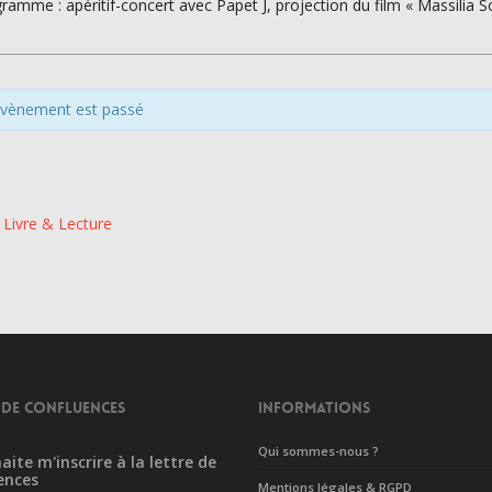
ramme : apéritif-concert avec Papet J, projection du film « Massilia
évènement est passé
Livre & Lecture
 DE CONFLUENCES
INFORMATIONS
Qui sommes-nous ?
aite m'inscrire à la lettre de
ences
Mentions légales & RGPD