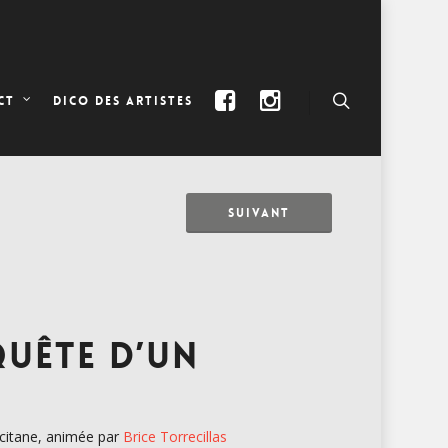
DICO DES ARTISTES
CT
SUIVANT
QUÊTE D’UN
ccitane, animée par
Brice Torrecillas