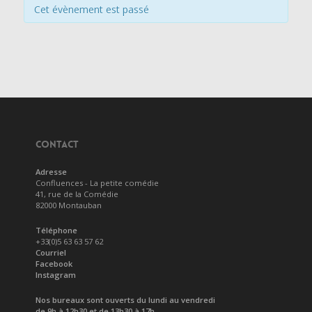
Cet évènement est passé
CONTACT
Adresse
Confluences - La petite comédie
41, rue de la Comédie
82000 Montauban
Téléphone
+33(0)5 63 63 57 62
Courriel
Facebook
Instagram
Nos bureaux sont ouverts du lundi au vendredi
de 9h à 12h30 et de 13h30 à 17h