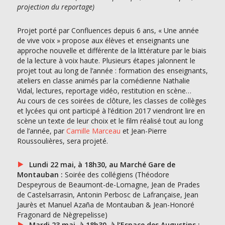
projection du reportage)
Projet porté par Confluences depuis 6 ans, « Une année
de vive voix » propose aux élèves et enseignants une
approche nouvelle et différente de la littérature par le biais
de la lecture à voix haute. Plusieurs étapes jalonnent le
projet tout au long de l’année : formation des enseignants,
ateliers en classe animés par la comédienne Nathalie
Vidal, lectures, reportage vidéo, restitution en scène…
Au cours de ces soirées de clôture, les classes de collèges
et lycées qui ont participé à l’édition 2017 viendront lire en
scène un texte de leur choix et le film réalisé tout au long
de l’année, par
Camille Marceau
et Jean-Pierre
Roussoulières, sera projeté.
Lundi 22 mai, à 18h30, au Marché Gare de
Montauban :
Soirée des collégiens (Théodore
Despeyrous de Beaumont-de-Lomagne, Jean de Prades
de Castelsarrasin, Antonin Perbosc de Lafrançaise, Jean
Jaurès et Manuel Azaña de Montauban & Jean-Honoré
Fragonard de Nègrepelisse)
Mardi 23 mai, à 18h30, à l’Espace des Augustins :