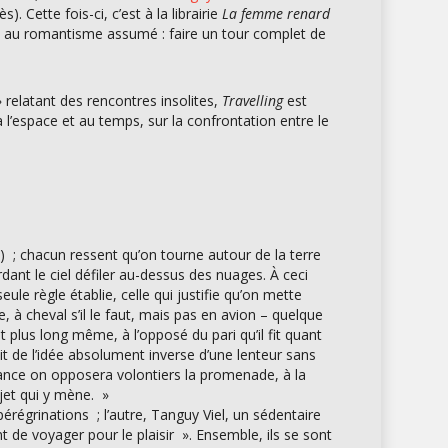
s). Cette fois-ci, c’est à la librairie
La femme renard
ge au romantisme assumé : faire un tour complet de
 » relatant des rencontres insolites,
Travelling
est
à l’espace et au temps, sur la confrontation entre le
) ; chacun ressent qu’on tourne autour de la terre
dant le ciel défiler au-dessus des nuages. À ceci
ule règle établie, celle qui justifie qu’on mette
, à cheval s’il le faut, mais pas en avion – quelque
lus long même, à l’opposé du pari qu’il fit quant
it de l’idée absolument inverse d’une lenteur sans
rmance on opposera volontiers la promenade, à la
ajet qui y mène. »
pérégrinations ; l’autre, Tanguy Viel, un sédentaire
t de voyager pour le plaisir ». Ensemble, ils se sont