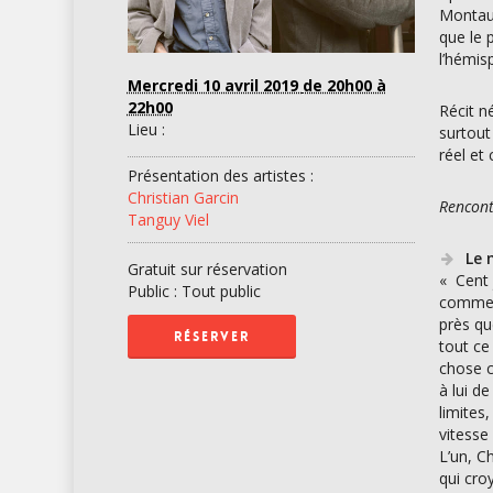
Montaub
que le 
l’hémis
Mercredi 10 avril 2019
de 20h00 à
22h00
Récit n
Lieu :
surtout
réel et
Présentation des artistes :
Christian Garcin
Rencont
Tanguy Viel
Le m
Gratuit sur réservation
« Cent 
Public : Tout public
comme a
près qu
RÉSERVER
tout ce
chose c
à lui d
limites
vitesse
L’un, C
qui cro