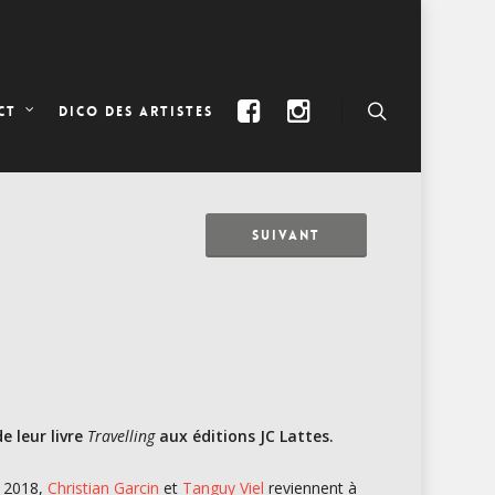
DICO DES ARTISTES
CT
SUIVANT
e leur livre
Travelling
aux éditions JC Lattes.
e 2018,
Christian Garcin
et
Tanguy Viel
reviennent à