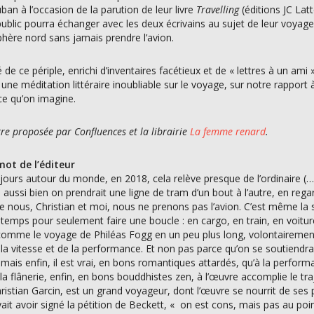
an à l’occasion de la parution de leur livre
Travelling
(éditions JC Lattè
public pourra échanger avec les deux écrivains au sujet de leur voya
phère nord sans jamais prendre l’avion.
é de ce périple, enrichi d’inventaires facétieux et de « lettres à un ami
 une méditation littéraire inoubliable sur le voyage, sur notre rapport 
 ce qu’on imagine.
re proposée par Confluences et la librairie
La femme renard
.
ot de l’éditeur
jours autour du monde, en 2018, cela relève presque de l’ordinaire (…
ussi bien on prendrait une ligne de tram d’un bout à l’autre, en regar
e nous, Christian et moi, nous ne prenons pas l’avion. C’est même la se
 temps pour seulement faire une boucle : en cargo, en train, en voiture
omme le voyage de Philéas Fogg en un peu plus long, volontairement p
e la vitesse et de la performance. Et non pas parce qu’on se soutiendra
, mais enfin, il est vrai, en bons romantiques attardés, qu’à la perfo
 la flânerie, enfin, en bons bouddhistes zen, à l’œuvre accomplie le tr
hristian Garcin, est un grand voyageur, dont l’œuvre se nourrit de ses 
yait avoir signé la pétition de Beckett, « on est cons, mais pas au poin