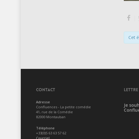
Cet 
CONTACT
LETTRE
Adresse
Je souh
Confluences - La petite comédie
Conflu
41, rue de la Comédie
82000 Montauban
Téléphone
+33(0)5 63 63 57 62
Courriel