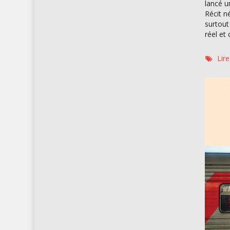
lancé u
Récit n
surtout
réel et
Lir