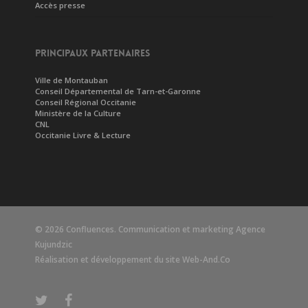
Accès presse
PRINCIPAUX PARTENAIRES
Ville de Montauban
Conseil Départemental de Tarn-et-Garonne
Conseil Régional Occitanie
Ministère de la Culture
CNL
Occitanie Livre & Lecture
© 2026 Confluences. Communication et marketing
Agence
Kujundzic
Réalisation et développement du site
Web-And.Co