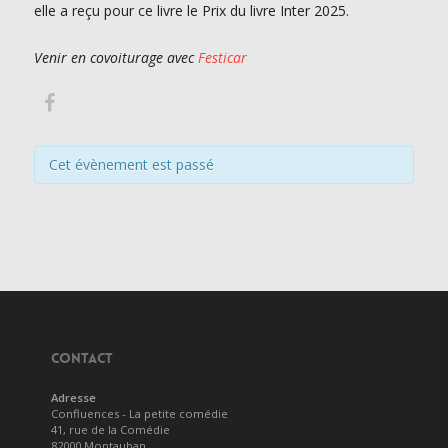
elle a reçu pour ce livre le Prix du livre Inter 2025.
Venir en covoiturage avec
Festicar
Cet évènement est passé
CONTACT
Adresse
Confluences - La petite comédie
41, rue de la Comédie
82000 Montauban