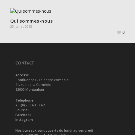
Qui sommes-nous
23 juillet 2015
0
CONTACT
Adresse
Confluences - La petite comédie
41, rue de la Comédie
82000 Montauban
Téléphone
+33(0)5 63 63 57 62
Courriel
Facebook
Instagram
Nos bureaux sont ouverts du lundi au vendredi