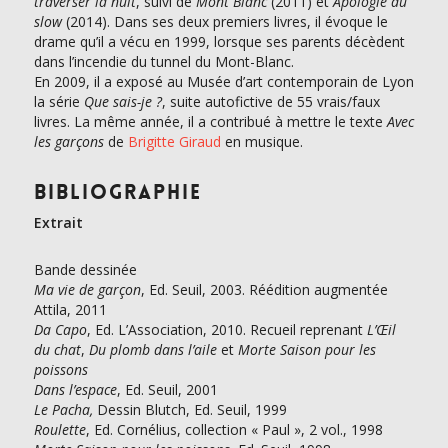
traverser la nuit
, suivi de
Mont Blanc
(2011) et
Apologie du
slow
(2014). Dans ses deux premiers livres, il évoque le
drame qu’il a vécu en 1999, lorsque ses parents décèdent
dans l’incendie du tunnel du Mont-Blanc.
En 2009, il a exposé au Musée d’art contemporain de Lyon
la série
Que sais-je ?
, suite autofictive de 55 vrais/faux
livres. La même année, il a contribué à mettre le texte
Avec
les garçons
de
Brigitte Giraud
en musique.
Bibliographie
Extrait
Bande dessinée
Ma vie de garçon
, Ed. Seuil, 2003. Réédition augmentée
Attila, 2011
Da Capo
, Ed. L’Association, 2010. Recueil reprenant
L’Œil
du chat
,
Du plomb dans l’aile
et
Morte Saison pour les
poissons
Dans l’espace
, Ed. Seuil, 2001
Le Pacha,
Dessin Blutch, Ed. Seuil, 1999
Roulette
, Ed. Cornélius, collection « Paul », 2 vol., 1998