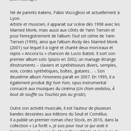
Né de parents italiens, Fabio Viscogliosi vit actuellement à
Lyon.
Artiste et musicien, il apparait sur scène dès 1998 avec les
Married Monk, mais aussi aux côtés de Yann Tiersen et
pour l’enregistrement de l’album
Tout est calme
de Yann
Tiersen (1999), ainsi que l’album
Rocky
des Married Monk
(2001) sur lequel il a signé et chanté deux morceaux et
repris « Ancora tu » chanson de Lucio Batisti. Il sort son
premier album solo
Spazio
en 2002, un mariage étrange
d’instruments – claviers et synthétiseurs divers, semples,
voix, cordes synthétiques, boîtes, guitares… -. Son
deuxième album
Fenomeno
paraît en 2007. En 1995, il a
également produit
Big Yum Yum
, opus instrumental
consacré aux musiques du cinéma (
Un chien andalou
,
À
bout de souffle
ou
Touchez pas au grisbi
).
Outre son activité musicale, il est l’auteur de plusieurs
bandes dessinées aux éditions du Seuil et Cornélius.
Il a publié un premier roman chez Stock, en 2010, dans la
collection « La forêt »,
Je suis pour tout ce qui aide à