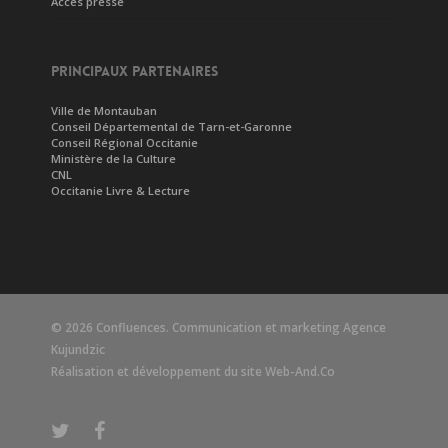
Accès presse
PRINCIPAUX PARTENAIRES
Ville de Montauban
Conseil Départemental de Tarn-et-Garonne
Conseil Régional Occitanie
Ministère de la Culture
CNL
Occitanie Livre & Lecture
© 2026 Confluences. Communication et marketing
Agence
Kujundzic
Réalisation et développement du site
Web-And.Co