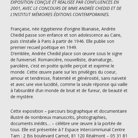
EXPOSITION CONÇUE ET RÉALISÉE PAR CONFLUENCES EN
2001, AVEC LE CONCOURS DE MME ANDRÉE CHEDID
ET DE
L’INSTITUT MÉMOIRES ÉDITIONS CONTEMPORAINES.
Française, née égyptienne d’origine libanaise, Andrée
Chedid passe son enfance et son adolescence au Caire,
puis s’installe à Paris à partir de 1946. Elle publie son
premier recueil poétique en 1949.
D’emblée, Andrée Chedid place son œuvre sous le signe
de l’universel. Romancière, nouvelliste, dramaturge,
parolière, c’est en poète qu’elle perçoit et exprime le
monde. Cette œuvre parie sur les privilèges du coeur,
amour et tendresse, fraternité et générosité, sans naïveté
et avec une vive lucidité, comme la seule réponse qui vaille
à l’absurdité d’un monde de bruit et de fureur, de beauté et
de mystère.
Cette exposition – parcours biographique et documentaire
illustré de nombreux manuscrits, photographies,
documents inédits… – célèbre une œuvre à la portée de
tous. Elle est présentée à l’ Espace Intercommunal Centre
Tarn : 2 Bis boulevard Carnot, 81 120 Réalmont – 05 31 81