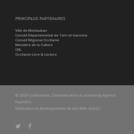
PRINCIPAUX PARTENAIRES
Ville de Montauban
Conseil Départemental de Tarn-et-Garonne
Conseil Régional Occitanie
Ministère de la Culture
CNL
Occitanie Livre & Lecture
© 2026 Confluences. Communication et marketing
Agence
Kujundzic
Réalisation et développement du site
Web-And.Co