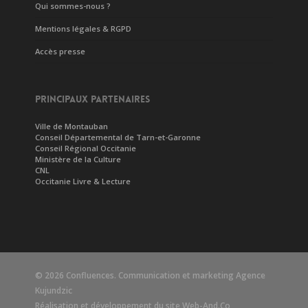
Qui sommes-nous ?
Mentions légales & RGPD
Accès presse
PRINCIPAUX PARTENAIRES
Ville de Montauban
Conseil Départemental de Tarn-et-Garonne
Conseil Régional Occitanie
Ministère de la Culture
CNL
Occitanie Livre & Lecture
© 2026 Confluences. Communication et marketing
Agence
Kujundzic
Réalisation et développement du site
Web-And.Co