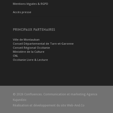
Mentions légales & RGPD
Accès presse
PRINCIPAUX PARTENAIRES
Ville de Montauban
Conseil Départemental de Tarn-et-Garonne
Conseil Régional Occitanie
Ministère de la Culture
CNL
Occitanie Livre & Lecture
© 2026 Confluences. Communication et marketing
Agence
Kujundzic
Réalisation et développement du site
Web-And.Co