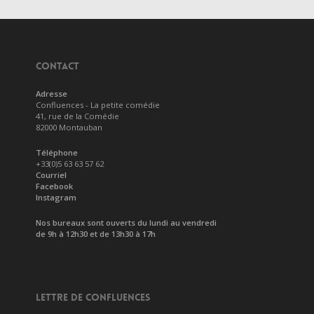
CONTACT
Adresse
Confluences - La petite comédie
41, rue de la Comédie
82000 Montauban
Téléphone
+33(0)5 63 63 57 62
Courriel
Facebook
Instagram
Nos bureaux sont ouverts du lundi au vendredi
de 9h à 12h30 et de 13h30 à 17h
LETTRE DE CONFLUENCES