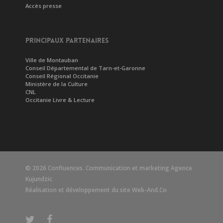
Accès presse
PRINCIPAUX PARTENAIRES
Ville de Montauban
Conseil Départemental de Tarn-et-Garonne
Conseil Régional Occitanie
Ministère de la Culture
CNL
Occitanie Livre & Lecture
© 2026 Confluences. Communication et marketing
Agence
Kujundzic
Réalisation et développement du site
Web-And.Co