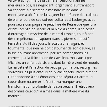
va vivre au rythme de la carrière, sélectionnant les
meilleurs blocs, les négociant, organisant leur transport.
Sa capacité à discerner la moindre veine dans la
montagne a tôt fait de lui gagner la confiance des tailleurs
de pierre. Lors de ses soirées solitaires à l’auberge, avec
pour seule compagnie le petit livre de Pétrarque que lui a
offert Lorenzo de Medici et la bible d’Andrea, il ne cesse
d’interroger le mystère de la mort du moine, tout à son
désir impétueux de capturer dans la pierre sa beauté
terrestre. Au fil des jours, le sculpteur arrogant et
tourmenté, que rien ne doit détourner de son oeuvre, se
laisse pourtant approcher : par ses compagnons les
carriers, par la folie douce de Cavallino, mais aussi par
Michele, un enfant de six ans dont la mère vient de mourir.
La naïveté et l’affection du petit garçon feront resurgir les
souvenirs les plus enfouis de Michelangelo. Parce qu’enfin
il s’abandonne à ses émotions, son séjour à Carrare, au
coeur d’une nature exubérante, va marquer une
transformation profonde dans son oeuvre. Il retrouvera
désormais ceux qu’il a aimés dans la matière vive du
marbre.”