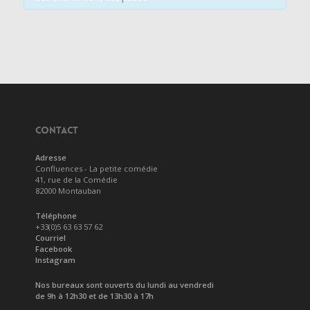
CONTACT
Adresse
Confluences - La petite comédie
41, rue de la Comédie
82000 Montauban
Téléphone
+33(0)5 63 63 57 62
Courriel
Facebook
Instagram
Nos bureaux sont ouverts du lundi au vendredi
de 9h à 12h30 et de 13h30 à 17h