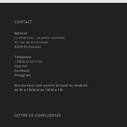
CONTACT
Adresse
Confluences - La petite comédie
41, rue de la Comédie
82000 Montauban
Téléphone
+33(0)5 63 63 57 62
Courriel
Facebook
Instagram
Nos bureaux sont ouverts du lundi au vendredi
de 9h à 12h30 et de 13h30 à 17h
LETTRE DE CONFLUENCES