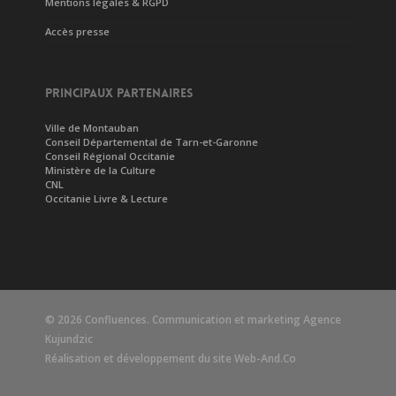
Mentions légales & RGPD
Accès presse
PRINCIPAUX PARTENAIRES
Ville de Montauban
Conseil Départemental de Tarn-et-Garonne
Conseil Régional Occitanie
Ministère de la Culture
CNL
Occitanie Livre & Lecture
© 2026 Confluences. Communication et marketing
Agence
Kujundzic
Réalisation et développement du site
Web-And.Co