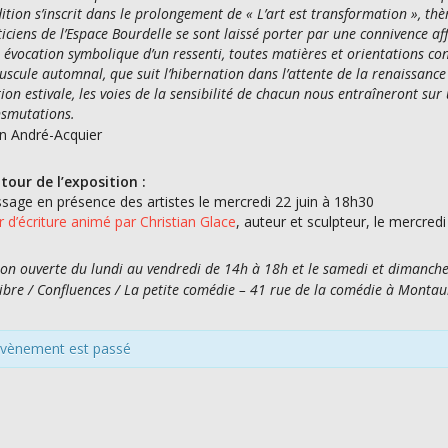
dition s’inscrit dans le prolongement de « L’art est transformation », th
ticiens de l’Espace Bourdelle se sont laissé porter par une connivence af
, évocation symbolique d’un ressenti, toutes matières et orientations c
uscule automnal, que suit l’hibernation dans l’attente de la renaissance
ation estivale, les voies de la sensibilité de chacun nous entraîneront s
nsmutations.
an André-Acquier
tour de l’exposition :
ssage en présence des artistes le mercredi 22 juin à 18h30
er d’écriture animé par Christian Glace
, auteur et sculpteur, le mercred
ion ouverte du lundi au vendredi de 14h à 18h et le samedi et dimanch
libre / Confluences / La petite comédie – 41 rue de la comédie à Monta
évènement est passé