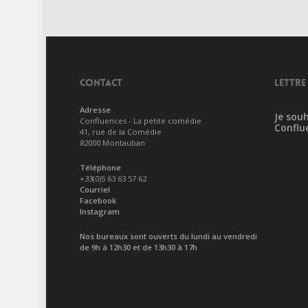
CONTACT
LETTRE
Adresse
Je souh
Confluences - La petite comédie
Conflu
41, rue de la Comédie
82000 Montauban
Téléphone
+33(0)5 63 63 57 62
Courriel
Facebook
Instagram
Nos bureaux sont ouverts du lundi au vendredi
de 9h à 12h30 et de 13h30 à 17h