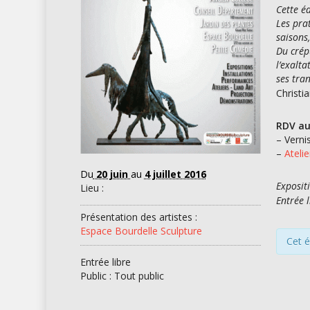
Cette é
Les pra
saisons
Du crép
l’exalt
ses tra
Christi
RDV au
– Verni
–
Ateli
Du
20 juin
au
4 juillet 2016
Exposit
Lieu :
Entrée 
Présentation des artistes :
Espace Bourdelle Sculpture
Cet 
Entrée libre
Public : Tout public