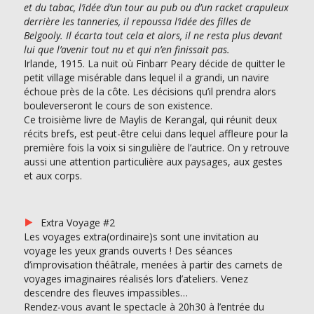
et du tabac, l’idée d’un tour au pub ou d’un racket crapuleux
derrière les tanneries, il repoussa l’idée des filles de
Belgooly. Il écarta tout cela et alors, il ne resta plus devant
lui que l’avenir tout nu et qui n’en finissait pas.
Irlande, 1915. La nuit où Finbarr Peary décide de quitter le
petit village misérable dans lequel il a grandi, un navire
échoue près de la côte. Les décisions qu’il prendra alors
bouleverseront le cours de son existence.
Ce troisième livre de Maylis de Kerangal, qui réunit deux
récits brefs, est peut-être celui dans lequel affleure pour la
première fois la voix si singulière de l’autrice. On y retrouve
aussi une attention particulière aux paysages, aux gestes
et aux corps.
Extra Voyage #2
Les voyages extra(ordinaire)s sont une invitation au
voyage les yeux grands ouverts ! Des séances
d’improvisation théâtrale, menées à partir des carnets de
voyages imaginaires réalisés lors d’ateliers. Venez
descendre des fleuves impassibles…
Rendez-vous avant le spectacle à 20h30 à l’entrée du