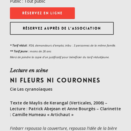
Public : Tout public
RÉSERVEZ EN LIGNE
RÉSERVEZ AUPRÈS DE L’ASSOCIATION
* Tarif réduit :
RSA, demandeurs d’emploi, tribu : 3 personnes de la même famille.
** Tarif jeune :
moins de 26 ans
Merci de joindre la copie d’
un justificatif pour
bénéficier du tarif réduit/
jeune.
Lecture en scène
NI FLEURS NI COURONNES
Cie Les cyranoïaques
Texte de Maylis de Kerangal (Verticales, 2006) –
Lecture : Patrick Abejean et Anne Bourgès – Clarinette
: Camille Humeau « Artichaut »
Finbarr repoussa la couverture, repoussa l’idée de la bière