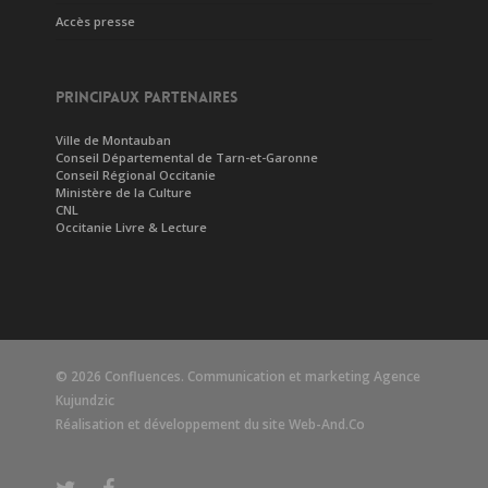
Accès presse
PRINCIPAUX PARTENAIRES
Ville de Montauban
Conseil Départemental de Tarn-et-Garonne
Conseil Régional Occitanie
Ministère de la Culture
CNL
Occitanie Livre & Lecture
© 2026 Confluences. Communication et marketing
Agence
Kujundzic
Réalisation et développement du site
Web-And.Co