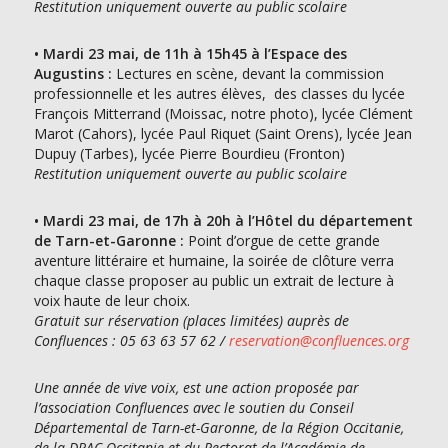
Restitution uniquement ouverte au public scolaire
•
Mardi 23 mai, de 11h à 15h45 à l’Espace des
Augustins :
Lectures en scène, devant la commission
professionnelle et les autres élèves, des classes du lycée
François Mitterrand (Moissac, notre photo), lycée Clément
Marot (Cahors), lycée Paul Riquet (Saint Orens), lycée Jean
Dupuy (Tarbes), lycée Pierre Bourdieu (Fronton)
Restitution uniquement ouverte au public scolaire
•
Mardi 23 mai, de 17h à 20h à l’Hôtel du département
de Tarn-et-Garonne :
Point d’orgue de cette grande
aventure littéraire et humaine, la soirée de clôture verra
chaque classe proposer au public un extrait de lecture à
voix haute de leur choix.
Gratuit sur réservation (places limitées)
auprès de
Confluences : 05 63 63 57 62 /
reservation@confluences.org
Une année de vive voix, est une action proposée par
l’association Confluences avec le soutien du Conseil
Départemental de Tarn-et-Garonne, de la Région Occitanie,
de la DRAC Occitanie et du Rectorat de l’Académie de