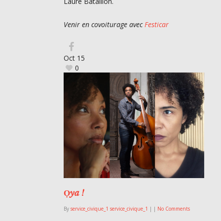
Laure Bataillon.
Venir en covoiturage avec
Festicar
Oct
15
0
Ọya !
By
service_civique_1 service_civique_1
|
|
No Comments