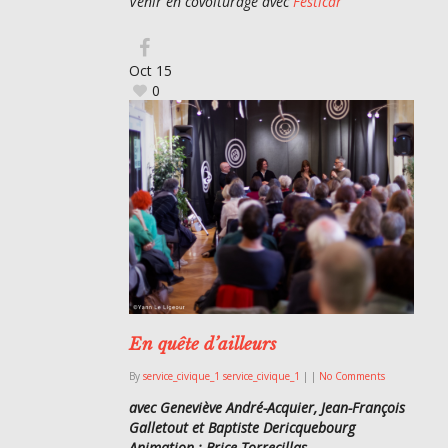
Venir en covoiturage avec
Festicar
Oct
15
0
En quête d’ailleurs
By
service_civique_1 service_civique_1
|
|
No Comments
avec Geneviève André-Acquier, Jean-François
Galletout et Baptiste Dericquebourg
Animation :
Brice Torrecillas