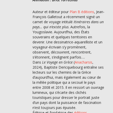
Auteur et éditeur pour
Plan B éditions
, Jean-
François Galletout a récemment signé un
carnet de voyage intitulé
Itinéraires dans un
pays… qui n’existe plus
. Autrefois, la
Yougoslavie. Aujourd’hui, des États
souverains et quelques territoires en
devenir. Une dessinatrice-aquarelliste et un
voyageur-écrivain s’y promènent,
observent, découvrent, rencontrent,
s’étonnent, s’indignent parfois….
Dans
Le Voyage en Grèce
(
Anacharsis
,
2024), Baptiste Dericquebourg entraîne ses
lecteurs sur les chemins de la Grèce
d’aujourd’hui, mais également au cœur de
la mêlée politique qui a secoué le pays
entre 2008 et 2015. Il en ressort un ouvrage
lumineux, qui s’écarte des clichés
touristiques pour dresser le portrait juste
d’un pays dont la puissance de fascination
n’est toujours pas épuisée.
Éditrice et fondatrice des
éditions