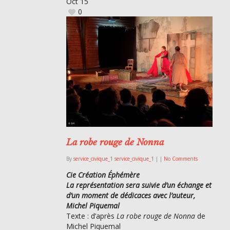
Oct
15
0
La robe rouge de Nonna
By
service_civique_1 service_civique_1
|
|
No Comments
Cie Création Éphémère
La représentation sera suivie d’un échange et
d’un moment de dédicaces avec l’auteur,
Michel Piquemal
Texte : d’après
La robe rouge de Nonna
de
Michel Piquemal