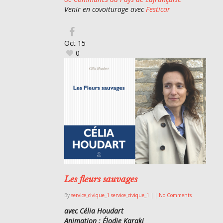
Venir en covoiturage avec
Festicar
Oct
15
0
Les fleurs sauvages
By
service_civique_1 service_civique_1
|
|
No Comments
avec Célia Houdart
Animation : Élodie Karaki