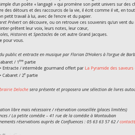
imple d’un poète « langagé » qui promène son petit univers sur des c
e des détours et des raccourcis de la vie, il écrit comme il vit, en tout
son petit travail à lui, avec de l’encre et du papier.
ret Prévert
on découvre, ou on retrouve ces souvenirs qu’un vent d
 inter-prêtent leur voix, leurs notes, leur cœur,
oles
,
Histoires
et
Spectacles
de cet autre Grand Jacques.
e pour vous.
 du public et entracte en musique par Florian D’Hokers à l’orgue de Bar
ère
abaret / 1
partie
>
Entracte / intermède gourmand offert par
La Pyramide des saveurs
e
>
Cabaret / 2
partie
ibrairie Deloche
sera présente et proposera une sélection de livres auto
ation libre mais nécessaire / réservation conseillée (places limitées)
nces / La petite comédie – 41 rue de la comédie à Montauban
nements réservations auprès de Confluences : 05 63 63 57 62 /
contact