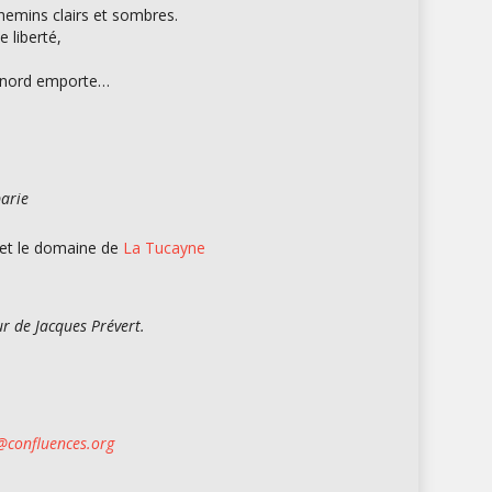
hemins clairs et sombres.
e liberté,
u nord emporte…
barie
et le domaine de
La Tucayne
ur de Jacques Prévert.
@confluences.org