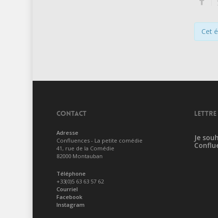
Cet 
CONTACT
LETTRE
Adresse
Je souh
Confluences - La petite comédie
Conflu
41, rue de la Comédie
82000 Montauban
Téléphone
+33(0)5 63 63 57 62
Courriel
Facebook
Instagram