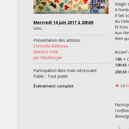
Magie s
A l’ombr
Il fait 
Au
Caba
Mercredi 14 juin 2017
à 20h00
Et trois
Lieu :
Aux
Par
Rien qu
Présentation des artistes :
Christelle Belliveau
Maurice Petit
Accueil
Jan Myslikovjan
19h >
C
19h45 
Participation libre mais nécessaire
20h30 
Public : Tout public
La
l
Événement complet
Particip
Conflue
Renseig