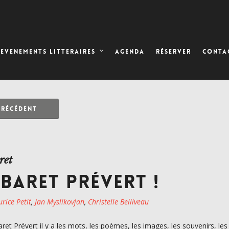
AGENDA
RÉSERVER
EVENEMENTS LITTERAIRES
CONTA
PRÉCÉDENT
ret
BARET PRÉVERT !
rice Petit
,
Jan Myslikovjan
,
Christelle Belliveau
ret Prévert il y a les mots, les poèmes, les images, les souvenirs, le