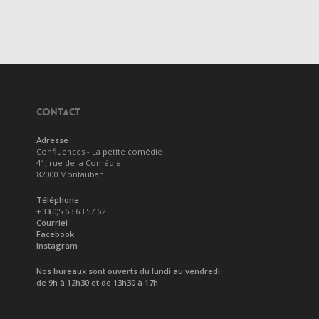
CONTACT
Adresse
Confluences - La petite comédie
41, rue de la Comédie
82000 Montauban
Téléphone
+33(0)5 63 63 57 62
Courriel
Facebook
Instagram
Nos bureaux sont ouverts du lundi au vendredi
de 9h à 12h30 et de 13h30 à 17h