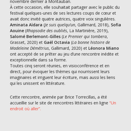
novembre dernier à Montauban.
À cette occasion, elle souhaitait partager avec le public du
festival quelques-unes de ses lectures coups de cœur et
avait donc invité quatre autrices, quatre voix singulières.
Aminata Aïdara
(
Je suis quelqu’un
, Gallimard, 2018),
Sofia
Aouine
(
Rhapsodie des oubliés
, La Martinière, 2019),
Salomé Berlemont-Gilles
(
Le Premier qui tombera
,
Grasset, 2020) et
Gaël Octavia
(
La bonne histoire de
Madeleine Démétrius
, Gallimard, 2020) et
Léonora Miano
ont accepté de se prêter au jeu d’une rencontre inédite et
exceptionnelle dans sa forme.
Toutes cinq seront réunies, en visioconférence et en
direct, pour évoquer les thèmes qui nourrissent leurs
imaginaires et irriguent leur écriture, mais aussi les liens
qui les unissent en littérature.
Cette rencontre, animée par Brice Torrecillas, a été
accueillie sur le site de rencontres littéraires en ligne
“Un
endroit où aller”.