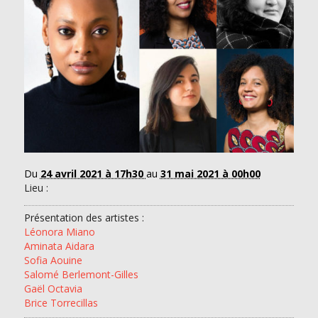
Du
24 avril 2021 à 17h30
au
31 mai 2021 à 00h00
Lieu :
Présentation des artistes :
Léonora Miano
Aminata Aidara
Sofia Aouine
Salomé Berlemont-Gilles
Gaël Octavia
Brice Torrecillas