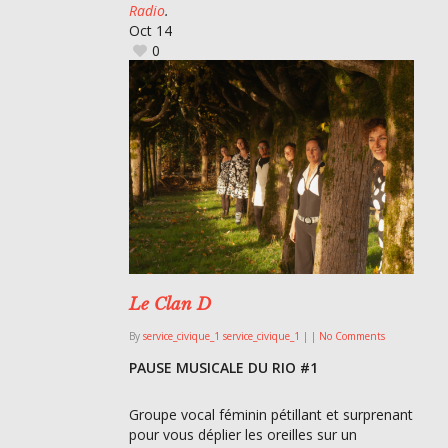
Radio
.
Oct
14
0
Le Clan D
By
service_civique_1 service_civique_1
|
|
No Comments
PAUSE MUSICALE DU RIO #1
Groupe vocal féminin pétillant et surprenant
pour vous déplier les oreilles sur un