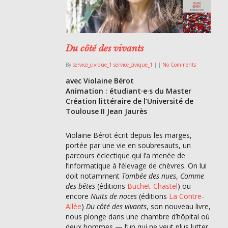
Du côté des vivants
By
service_civique_1 service_civique_1
|
|
No Comments
avec Violaine Bérot
Animation : étudiant·e·s du Master
Création littéraire de l’Université de
Toulouse II Jean Jaurès
Violaine Bérot écrit depuis les marges,
portée par une vie en soubresauts, un
parcours éclectique qui l’a menée de
l’informatique à l’élevage de chèvres. On lui
doit notamment
Tombée des nues
,
Comme
des bêtes
(éditions
Buchet-Chastel
) ou
encore
Nuits de noces
(éditions
La Contre-
Allée
)
Du côté des vivants
, son nouveau livre,
nous plonge dans une chambre d’hôpital où
deux hommes — l’un qui ne veut plus lutter,