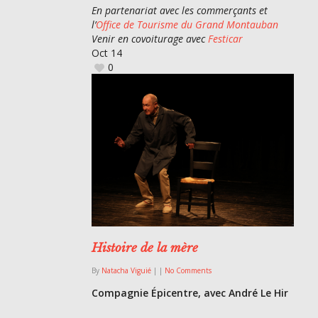
En partenariat avec les commerçants et
l’
Office de Tourisme du Grand Montauban
Venir en covoiturage avec
Festicar
Oct
14
0
Histoire de la mère
By
Natacha Viguié
|
|
No Comments
Compagnie Épicentre, avec André Le Hir