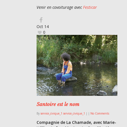
Venir en covoiturage avec
Festicar
Oct
14
0
Santoire est le nom
By
service_civique_1 service_civique_1
|
|
No Comments
Compagnie de La Chamade, avec Marie-