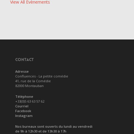
View All Évènements
CONTACT
Adresse
Confluences - La petite comédie
41, rue de la Comédie
82000 Montauban
Téléphone
+33(0)5 63 63 57 62
Courriel
Facebook
Instagram
Nos bureaux sont ouverts du lundi au vendredi
de 9h à 12h30 et de 13h30 à 17h